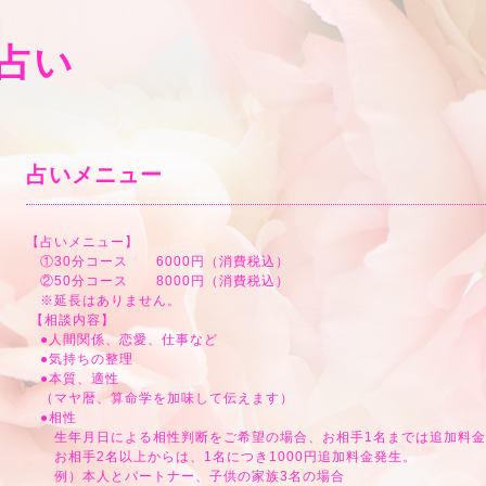
占い
占いメニュー
【占いメニュー】
①30分コース 6000円（消費税込）
②50分コース 8000円（消費税込）
※延長はありません。
【相談内容】
●人間関係、恋愛、仕事など
●気持ちの整理
●本質、適性
（マヤ暦、算命学を加味して伝えます）
●相性
生年月日による相性判断をご希望の場合、お相手1名までは追加料金
お相手2名以上からは、1名につき1000円追加料金発生。
例）本人とパートナー、子供の家族3名の場合